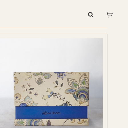
SHOP
CARRITO
Buscar:
CONTACTO
bloom.com
644 621 436
688 273 428
NSTAGRAM
FACEBOOK