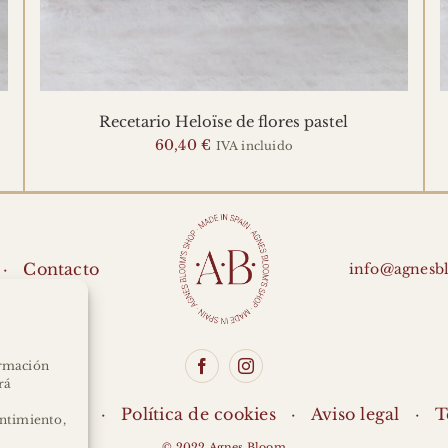
Recetario Heloïse de flores pastel
60,40
€
IVA incluido
Contacto
info@agnesb
ormación
rá
ón de datos
Política de cookies
Aviso legal
T
entimiento,
© 2022 Agnes Bloom