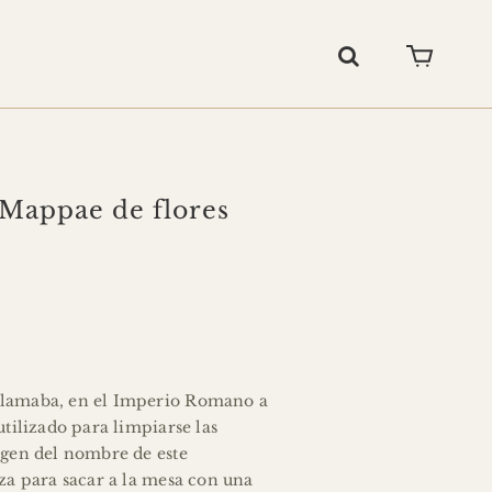
 Mappae de flores
SHOP
CARRITO
Buscar:
CONTACTO
llamaba, en el Imperio Romano a
utilizado para limpiarse las
bloom.com
644 621 436
688 273 428
igen del nombre de este
eza para sacar a la mesa con una
NSTAGRAM
FACEBOOK