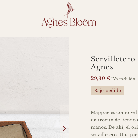
Servilletero
Agnes
HOME
29,80
€
IVA incluido
Bajo pedido
AGNES
Mappae es como se 
un trocito de lienzo 
info@agnes
manos. De ahí, el or
servilletero. Una pi
I