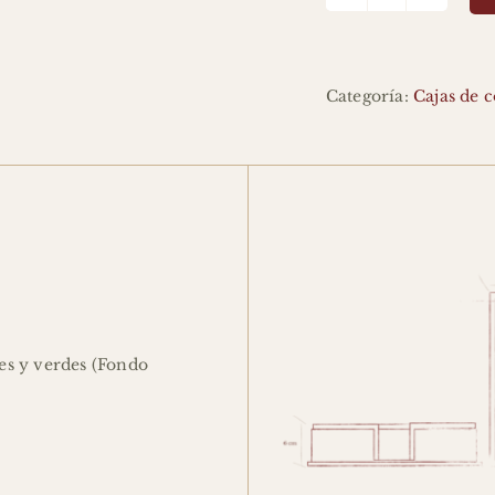
Servilletero
Mappae
de
flores
Categoría:
Cajas de 
Agnes
cantidad
es y verdes (Fondo