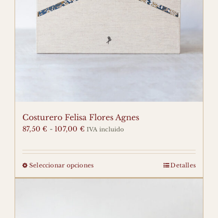
Costurero Felisa Flores Agnes
Rango
87,50
€
-
107,00
€
IVA incluido
de
precios:
desde
Seleccionar opciones
Detalles
Este
87,50 €
producto
hasta
tiene
107,00 €
múltiples
variantes.