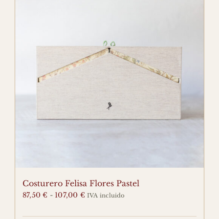
Las
opciones
se
pueden
elegir
en
la
página
de
producto
Costurero Felisa Flores Pastel
Rango
87,50
€
-
107,00
€
IVA incluido
de
precios: