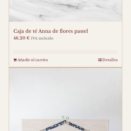
CARRITO
Buscar:
Caja de té Anna de flores pastel
46,20
€
IVA incluido
info@agnesbloom.com
644 621 436
688 273 428
INSTAGRAM
FACEBOOK
Añadir al carrito
Detalles