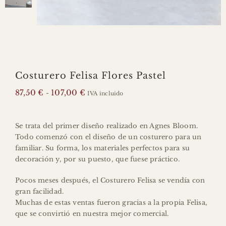
CARRITO
Buscar:
Costurero Felisa Flores Pastel
info@agnesbloom.com
644 621 436
688 273 428
Rango
87,50
€
107,00
€
-
IVA incluido
INSTAGRAM
FACEBOOK
de
precios:
desde
Se trata del primer diseño realizado en Agnes Bloom.
87,50 €
Todo comenzó con el diseño de un costurero para un
hasta
familiar. Su forma, los materiales perfectos para su
107,00 €
decoración y, por su puesto, que fuese práctico.
Pocos meses después, el Costurero Felisa se vendía con
gran facilidad.
Muchas de estas ventas fueron gracias a la propia Felisa,
que se convirtió en nuestra mejor comercial.