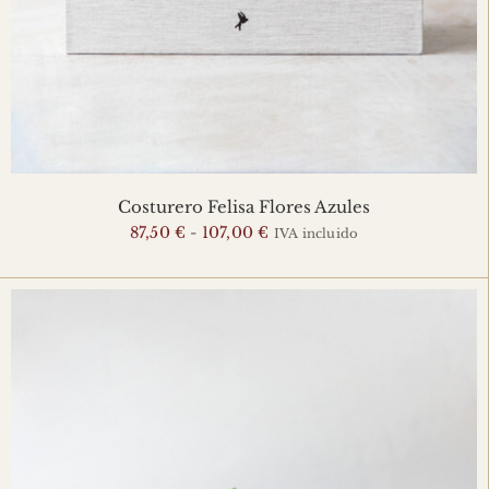
Costurero Felisa Flores Azules
Rango
87,50
€
-
107,00
€
IVA incluido
de
precios:
desde
87,50 €
hasta
107,00 €