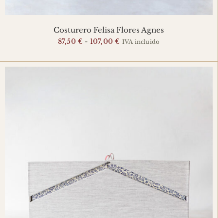
Costurero Felisa Flores Agnes
Rango
87,50
€
-
107,00
€
IVA incluido
de
precios:
desde
87,50 €
hasta
107,00 €