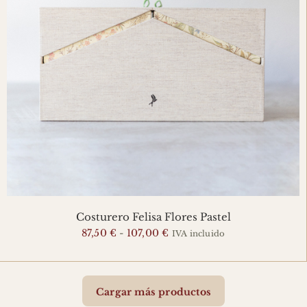
Costurero Felisa Flores Pastel
Rango
87,50
€
-
107,00
€
IVA incluido
de
precios:
desde
Cargar más productos
87,50 €